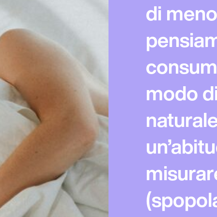
di meno
pensiam
consumi
modo di
naturale
un’abitu
misurare
(spopol