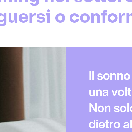
nguersi o confor
Il sonno
una volt
Non sol
dietro 