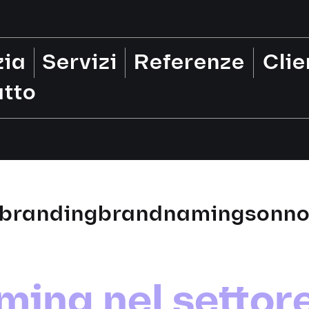
zia
Servizi
Referenze
Clie
tto
branding
brandnaming
sonn
ming nel settor