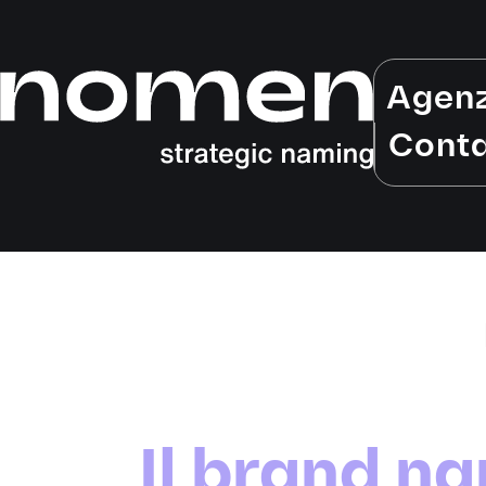
Agen
Conta
Il brand na