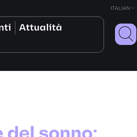
ITALIAN
nti
Attualità
o
e del sonno: