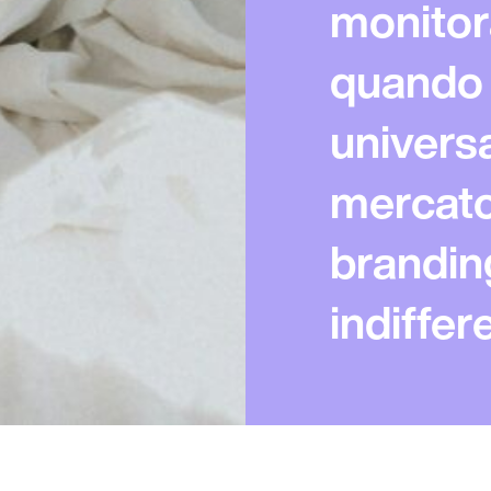
monitor
quando 
universa
mercato,
brandin
indiffer