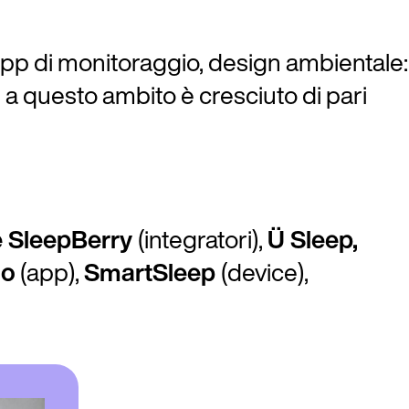
i, app di monitoraggio, design ambientale:
 a questo ambito è cresciuto di pari
e SleepBerry
(integratori),
Ü Sleep,
io
(app),
SmartSleep
(device),