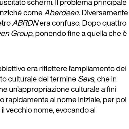
uscitato scherni. Il problema principale
anziché come
Aberdeen
. Diversamente
etro
ABRDN
era confuso. Dopo quattro
en Group
, ponendo fine a quella che è
’obiettivo era riflettere l’ampliamento dei
atto culturale del termine
Seva
, che in
me un’appropriazione culturale a fini
nato rapidamente al nome iniziale, per poi
il vecchio nome, evocando al