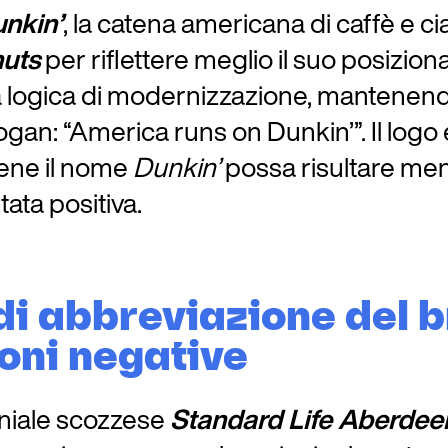
nkin’
, la catena americana di caffè e c
uts
per riflettere meglio il suo posiz
una logica di modernizzazione, mantenen
ogan: “America runs on Dunkin’”. Il logo e
bene il nome
Dunkin’
possa risultare men
tata positiva.
 di abbreviazione del
oni negative
oniale scozzese
Standard Life Aberdee