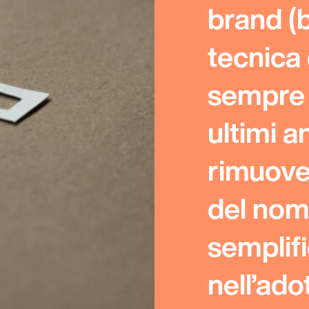
brand (
tecnica
sempre 
ultimi a
rimuove
del nom
semplif
nell’ado