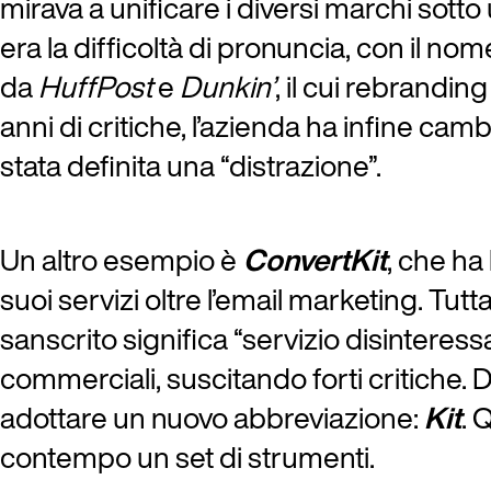
mirava a unificare i diversi marchi sot
era la difficoltà di pronuncia, con il 
da
HuffPost
e
Dunkin’
, il cui rebrandin
anni di critiche, l’azienda ha infine c
stata definita una “distrazione”.
Un altro esempio è
ConvertKit
, che h
suoi servizi oltre l’email marketing. Tut
sanscrito significa “servizio disinteres
commerciali, suscitando forti critiche. D
adottare un nuovo abbreviazione:
Kit
. 
contempo un set di strumenti.