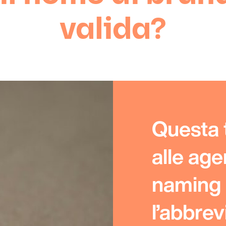
valida?
Questa 
alle age
naming 
l’abbrev