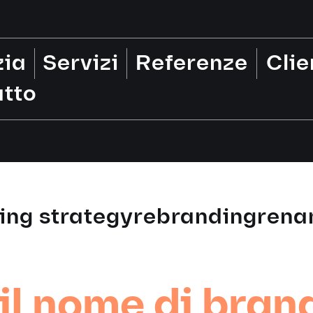
zia
Servizi
Referenze
Clie
tto
ng strategy
rebranding
rena
il nome di bran