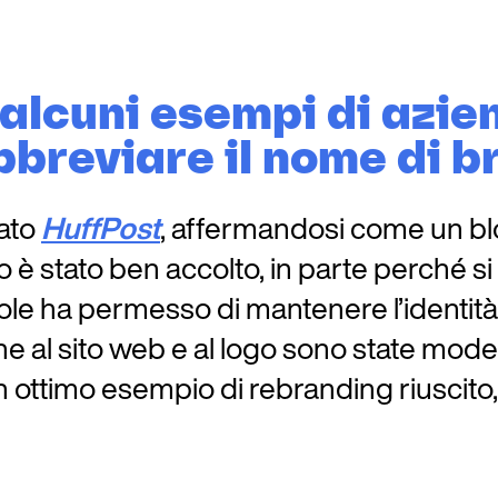
 alcuni esempi di azi
bbreviare il nome di b
tato
HuffPost
, affermandosi come un bl
 è stato ben accolto, in parte perché 
 parole ha permesso di mantenere l’identi
e al sito web e al logo sono state modera
 ottimo esempio di rebranding riuscit