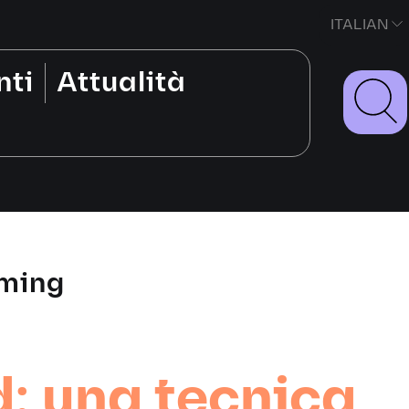
ITALIAN
nti
Attualità
ming
d: una tecnica