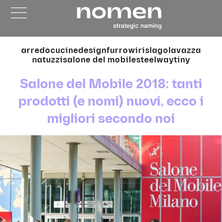
arredo
cucine
design
furrow
iris
lago
lavazza
natuzzi
salone del mobile
steelway
tiny
Salone del Mobile 2018: tanti
prodotti (e nomi) nuovi, ecco i
migliori secondo noi