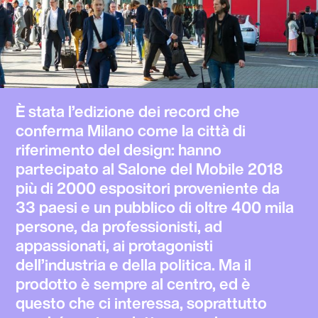
È stata
l’edizione dei record che
conferma Milano come la città di
riferimento del design
: hanno
partecipato al Salone del Mobile 2018
più di 2000 espositori proveniente da
33 paesi e un pubblico di oltre 400 mila
persone, da professionisti, ad
appassionati, ai protagonisti
dell’industria e della politica.
Ma il
prodotto è sempre al centro
, ed è
questo che ci interessa, soprattutto