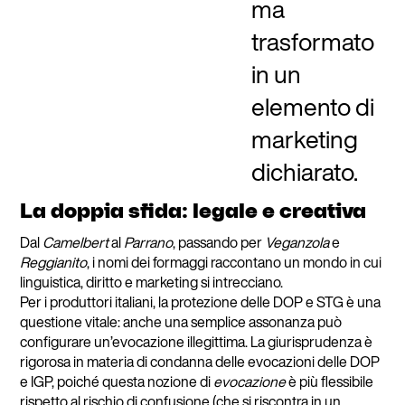
ma
trasformato
in un
elemento di
marketing
dichiarato.
La doppia sfida: legale e creativa
Dal
Camelbert
al
Parrano
, passando per
Veganzola
e
Reggianito
, i nomi dei formaggi raccontano un mondo in cui
linguistica, diritto e marketing si intrecciano.
Per i produttori italiani, la protezione delle DOP e STG è una
questione vitale: anche una semplice assonanza può
configurare un’evocazione illegittima. La giurisprudenza è
rigorosa in materia di condanna delle evocazioni delle DOP
e IGP, poiché questa nozione di
evocazione
è più flessibile
rispetto al rischio di confusione (che si riscontra in un