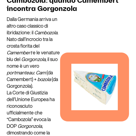
Cambozola: quando Camembert
incontra Gorgonzola
Dalla Germania arriva un
altro caso classico di
ibridazione: il
Cambozola
.
Nato dall’incrocio tra la
crosta fiorita del
Camembert
e le venature
blu del
Gorgonzola
, il suo
nome è un vero
portmanteau
:
Cam
(da
Camembert) +
bozola
(da
Gorgonzola).
La Corte di Giustizia
dell’Unione Europea ha
riconosciuto
ufficialmente che
“Cambozola” evoca la
DOP
Gorgonzola
,
dimostrando come la