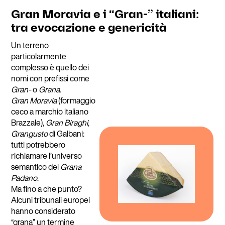
Gran Moravia e i “Gran-” italiani:
tra evocazione e genericità
Un terreno
particolarmente
complesso è quello dei
nomi con prefissi come
Gran-
o
Grana
.
Gran Moravia
(formaggio
ceco a marchio italiano
Brazzale),
Gran Biraghi
,
Grangusto
di Galbani:
tutti potrebbero
richiamare l’universo
semantico del
Grana
Padano
.
Ma fino a che punto?
Alcuni tribunali europei
hanno considerato
“grana” un termine