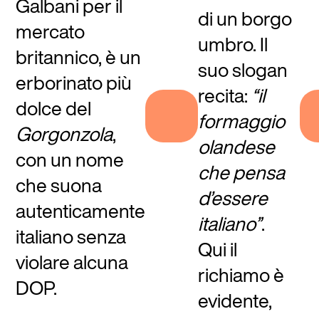
Galbani per il
di un borgo
mercato
umbro. Il
britannico, è un
suo slogan
erborinato più
recita:
“il
dolce del
formaggio
Gorgonzola
,
olandese
con un nome
che pensa
che suona
d’essere
autenticamente
italiano”
.
italiano senza
Qui il
violare alcuna
richiamo è
DOP.
evidente,