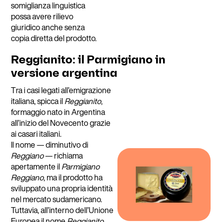
somiglianza linguistica
possa avere rilievo
giuridico anche senza
copia diretta del prodotto.
Reggianito: il Parmigiano in
versione argentina
Tra i casi legati all’emigrazione
italiana, spicca il
Reggianito
,
formaggio nato in Argentina
all’inizio del Novecento grazie
ai casari italiani.
Il nome — diminutivo di
Reggiano
— richiama
apertamente il
Parmigiano
Reggiano
, ma il prodotto ha
sviluppato una propria identità
nel mercato sudamericano.
Tuttavia, all’interno dell’Unione
Europea il nome
Reggianito