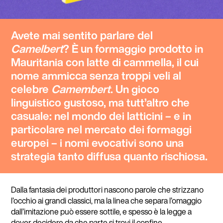
Avete mai sentito parlare del
Camelbert
? È un formaggio prodotto in
Mauritania con latte di cammella, il cui
nome ammicca senza troppi veli al
celebre
Camembert
. Un gioco
linguistico gustoso, ma tutt’altro che
casuale: nel mondo dei latticini – e in
particolare nel mercato dei formaggi
europei – i nomi evocativi sono una
strategia tanto diffusa quanto rischiosa.
Dalla fantasia dei produttori nascono parole che strizzano
l’occhio ai grandi classici, ma la linea che separa l’omaggio
dall’imitazione può essere sottile, e spesso è la legge a
dover decidere da che parte si trovi il confine.