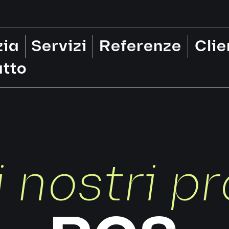
zia
Servizi
Referenze
Clie
tto
i nostri pr