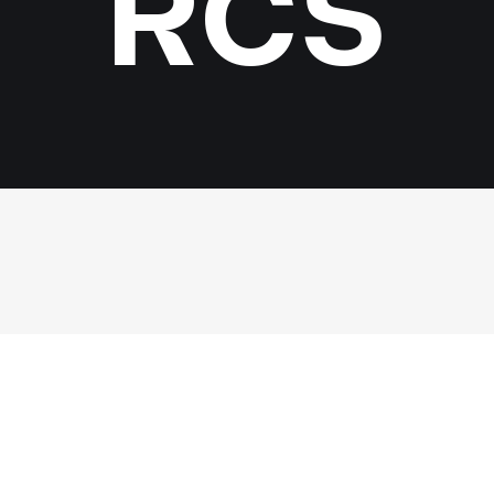
RCS
FULGAR