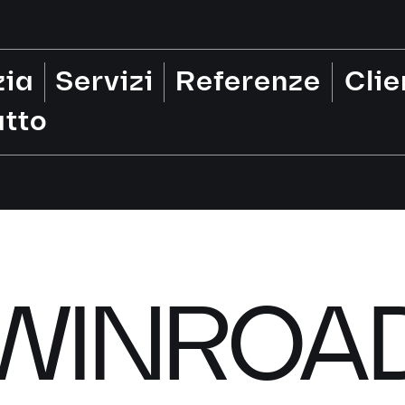
zia
Servizi
Referenze
Clie
tto
WINROA