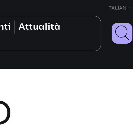
ITALIAN
nti
Attualità
D