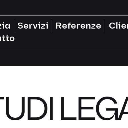
zia
Servizi
Referenze
Clie
tto
UDI LEG