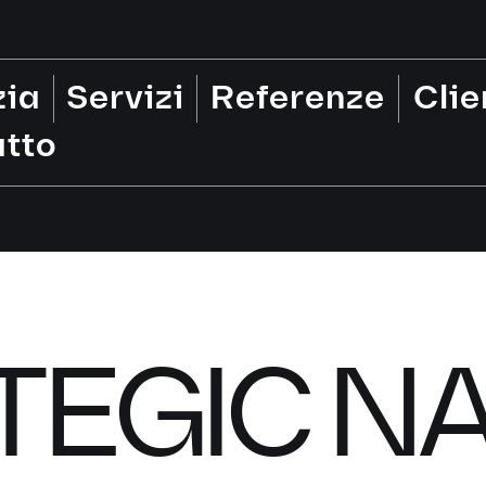
zia
Servizi
Referenze
Clie
tto
TEGIC N