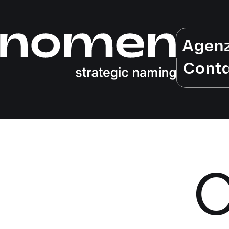
Agen
Conta
O