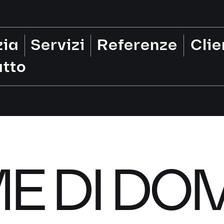
zia
Servizi
Referenze
Clie
tto
E DI DOM