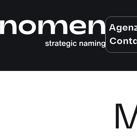
Agen
Conta
M