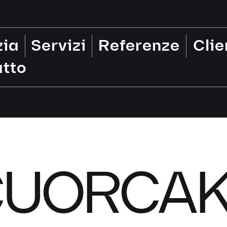
zia
Servizi
Referenze
Clie
tto
CUORCAK