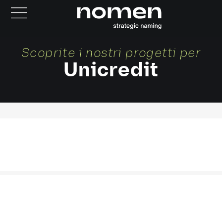
Scoprite i nostri progetti per
Unicredit
UNIGENS
PAVILION