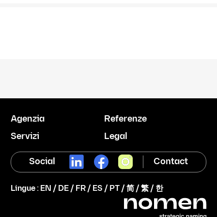
USED2SAIL
Agenzia
Referenze
Servizi
Legal
Social
Contact
Lingue :
EN
/
DE
/
FR
/
ES
/
PT
/
简
/
繁
/
한