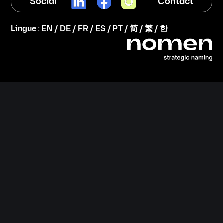
Social
Contact
Lingue :
EN
/
DE
/
FR
/
ES
/
PT
/
简
/
繁
/
한