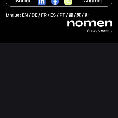
Social
Contact
Lingue :
EN
/
DE
/
FR
/
ES
/
PT
/
简
/
繁
/
한